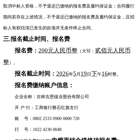
取消中标人资格，不予退还已缴纳的报名费及履约保证金；合同履行
期间若存在上述情况，不予退还已缴纳的报名费及履约保证金，且招
标人有权结清已发生的款项并无条件终止合同。
三
.报名截止时间、报名费
报名费
：
2
00元人民币整
贰
佰元人民币
（大写：
整
）。
报名截止时间：
202
6
5
19
下
1
6
年
月
日
午
时整
。
报名费缴纳账户信息：
企业全称：吉林吉恩镍业股份有限公司
开 户 行：工商银行磐石红旗支行
账 号：0802 2533 0900 0000 720
行 号：1022 4230 0048