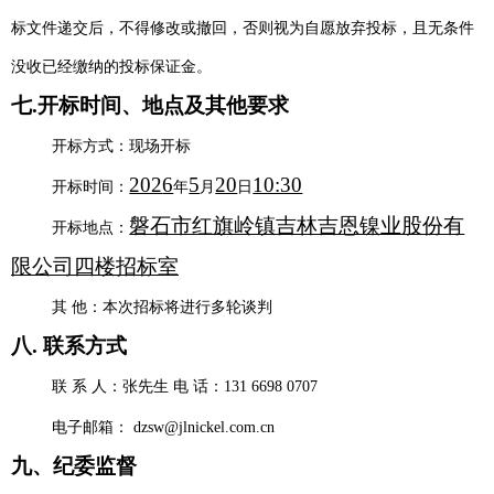
标文件递交后，不得修改或撤回，否则视为自愿放弃投标，且无条件
没收已经缴纳的投标保证金。
七
.开标时间、地点及其他要求
开标方式：现场开标
202
6
5
20
10:30
开标时间：
年
月
日
磐石市红旗岭镇吉林吉恩镍业股份有
开标地点：
限公司
四楼招标室
其 他：本次招标将进行多轮谈判
八
. 联系方式
联 系 人：
张
先生 电 话：
131 6698 0707
电子邮箱：
dzsw@jlnickel.com.cn
九
、纪委监督