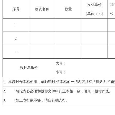
投标单价
加
序号
物资名称
数量
（单位：元）
位
1
2
...
大写：
投标总报价
小写：
1、本表只作唱标使用，单独密封,但唱标的一切内容具有法律效力,不
2、
填报内容必须和投标文件中的正本相一致，否则，投标作废。
3、
如上表行数不够，请自行插入行。