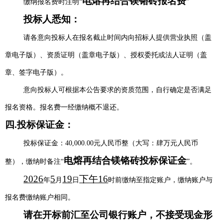
电熔再结合镁铬砖
报名费
缴纳报名费时注明“
”
投标人悉知：
请各意向投标人在报名截止时间内向
招标人
提供营业执照（
盖
章
电子版）、资质证明（
盖章
电子版）、授权委托或法人证明（
盖
章、签字
电子版）。
意向投标人可根据本公告要求的资质范围，自行确定是否满足
报名资格。报名费一经缴纳概不退还。
四
.
投标保证金：
投
标
保证金：
40,000.00
元人民币整
（大写：
肆
万元人民币
电熔再结合镁铬砖投标
保证金
整）
，缴纳时备注
“
”
。
202
6
5
19
下午16
年
月
日
时
前缴纳至指定账户
，缴纳账户与
报名费缴纳账户相同。
请在开标前汇至公司银行账户，不接受现金形