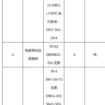
（0.2MPa）
≥1700℃ 执
行标准：
YB/T 5011-
2014
JN-6Q
电熔再结合
3
QBDMGE-
8
吨
镁铬砖
20A 见图
JN-4
300×150×75
见图
DMGe-20A
MgO≥58%