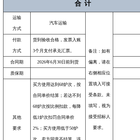
合
计
运输
汽车运输
方式
付款
货到验收合格，发票入账
方式
3个月支付承兑汇票。
备注：如有
合同期
2026年6月30日前到货
偏离，请在
右侧相应位
质保期
置填入可接
买方使用达到68炉次，按
受条款。未
合同单价结算；若达不到
填写，视为
68炉次按比例扣款，每降
接受招标人
其他
低1炉次扣罚合同单价
要求。
要求
2%；买方使用低于50炉
次，卖方同意不结算，该