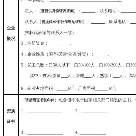
。
法人：
：
，联系电话：
（需提供身份证反正面）
联系人
（
）
：
，联系电话：
需提供医保/社保缴纳证明
企业
（投标代表须与联系人一致）
概况
3
．注册资金：
。
4
．企业性质
（
国有/民营/合资/外资
）
：
。
5
．员工总数：口
50
人以下
，
口
50-
100
人，口
100
-
300
人，口
30
其中：技术
/
质量
人，管理
人，熟练工
人，
高
2
2
6
．企业占地面积：
M
，厂房面积
M
。
（
）
包含但不限于国家相关部门颁发的证书、
请后附证书复印件
资质
1
．
2
．
.
证书
3
．
4.
.