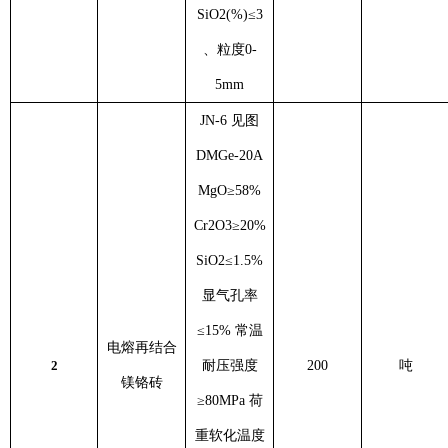
SiO2(%)≤3
、粒度0-
5mm
JN-6 见图
DMGe-20A
MgO≥58%
Cr2O3≥20%
SiO2≤1.5%
显气孔率
≤15% 常温
电熔再结合
2
耐压强度
200
吨
镁铬砖
≥80MPa 荷
重软化温度