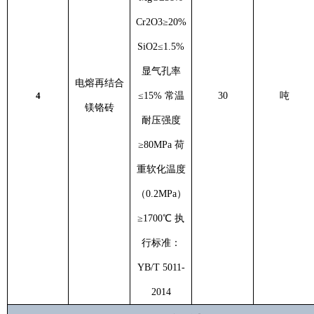
Cr2O3≥20%
SiO2≤1.5%
显气孔率
电熔再结合
4
≤15% 常温
30
吨
镁铬砖
耐压强度
≥80MPa 荷
重软化温度
（0.2MPa）
≥1700℃ 执
行标准：
YB/T 5011-
2014