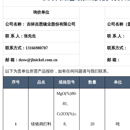
询价单位
公司名称：
吉林吉恩镍业股份有限公司
公司名称（
联 系 人：
张先生
联 系 人：
联系方式：
13166980707
联系方式：
邮 箱：
dzsw@jlnickel.com.cn
邮 箱：
以下为贵单位所需产品报价，如有任何问题请与我们联系。
序号
品名
规格型号
数量
单位
MgO(%)80-
85、
Cr2O3(%)≥
1
镁铬捣打料
8、
20
吨