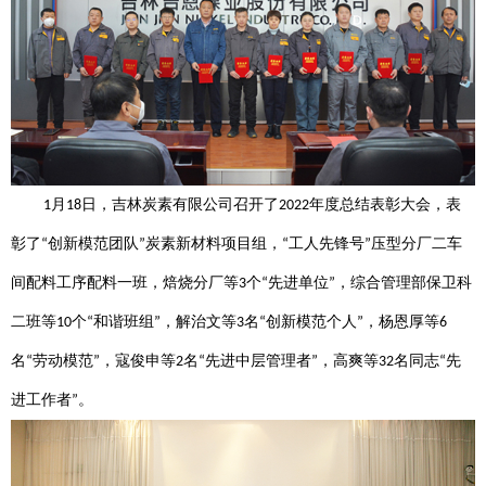
1月18日，吉林炭素有限公司召开了2022年度总结表彰大会，表
彰了“创新模范团队”炭素新材料项目组，“工人先锋号”压型分厂二车
间配料工序配料一班，焙烧分厂等3个“先进单位”，综合管理部保卫科
二班等10个“和谐班组”，解治文等3名“创新模范个人”，杨恩厚等6
名“劳动模范”，寇俊申等2名“先进中层管理者”，高爽等32名同志“先
进工作者”。