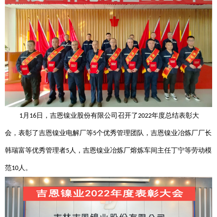
1月16日，吉恩镍业股份有限公司召开了2022年度总结表彰大
会，表彰了吉恩镍业电解厂等5个优秀管理团队，吉恩镍业冶炼厂厂长
韩瑞富等优秀管理者5人，吉恩镍业冶炼厂熔炼车间主任丁宁等劳动模
范10人。