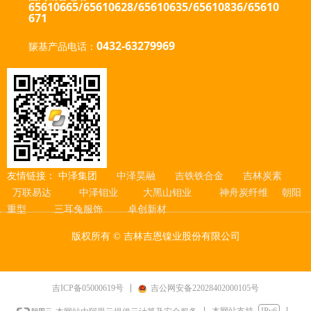
65610665/65610628/65610635
/65610836/65610
671
0432-63279969
羰基产品电话：
友情链接：
中泽集团
中泽昊融
吉铁铁合金
吉林炭素
万联易达
中泽钼业
大黑山钼业
神舟炭纤维
朝阳
重型
三耳兔服饰
卓创新材
版权所有 ©
吉林吉恩镍业股份有限公司
吉ICP备05000619号
吉公网安备22028402000105号
本网站支持
IPv6