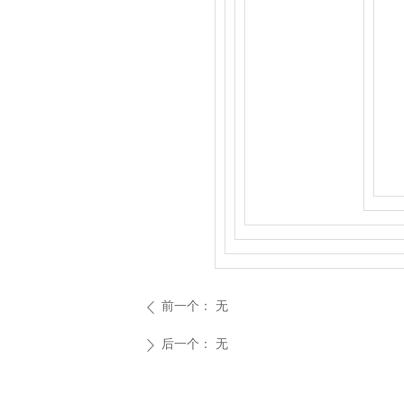
前一个：
无
ꄴ
后一个：
无
ꄲ