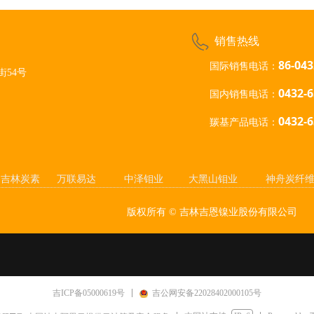
销售热线
86-043
国际销售电话：
54号
0432-
国内销售电话：
0432-
羰基产品电话：
吉林炭素
万联易达
中泽钼业
大黑山钼业
神舟炭纤
版权所有 ©
吉林吉恩镍业股份有限公司
吉ICP备05000619号
吉公网安备22028402000105号