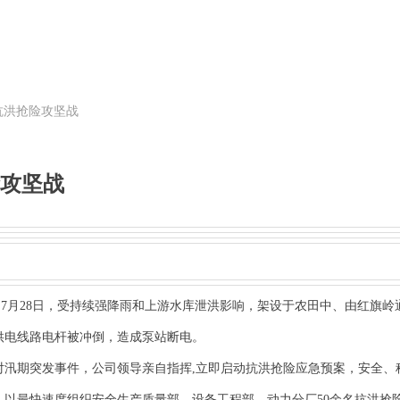
抗洪抢险攻坚战
攻坚战
月28日，受持续强降雨和上游水库泄洪影响，架设于农田中、由红旗岭通
供电线路电杆被冲倒，造成泵站断电。
对汛期突发事件，公司领导亲自指挥,立即启动抗洪抢险应急预案，安全、
。以最快速度组织安全生产质量部、设备工程部、动力分厂50余名抗洪抢