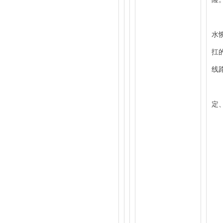
在
水
扛
线
吉
定