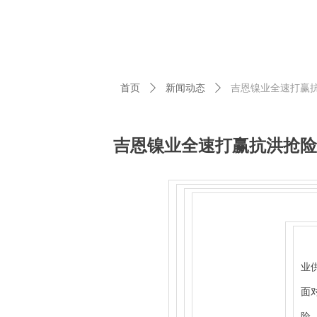
首页
ꄲ
新闻动态
ꄲ
吉恩镍业全速打赢
吉恩镍业全速打赢抗洪抢险
7
业
面
险