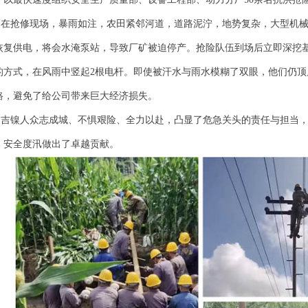
抢修现场，暴雨如注，农田紧邻河道，道路泥泞，地势复杂，大型机械
恢复供电，将会水淹泵站，导致厂矿被迫停产。抢险队伍到场后立即深挖
的方式，在风雨中竖起2根电杆。即使被汗水与雨水模糊了双眼，他们仍顶
路，避免了给公司带来巨大经济损失。
镍人众志成城、不惧艰险、全力以赴，凸显了危急关头的责任与担当，
、安全度汛做出了卓越贡献。