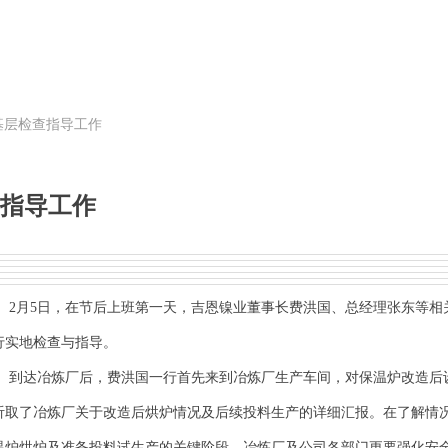
基层检查指导工作
指导工作
月5日，在节后上班第一天，吉恩镍业董事长费洪国、总经理张东等相
行实地检查与指导。
达冶炼厂后，费洪国一行首先来到冶炼厂生产车间，对保温炉改造后
听取了冶炼厂关于改造后烘炉情况及后续投料生产的详细汇报。在了解情
温炉烘炉及准备投料试生产的关键阶段，冶炼厂及公司各部门更要强化安