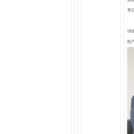
早
随
详
投