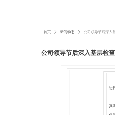
首页
ꄲ
新闻动态
ꄲ
公司领导节后深入
公司领导节后深入基层检查
2
进
到
真
保