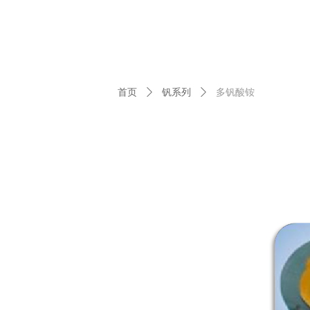
首页
ꄲ
钒系列
ꄲ
多钒酸铵