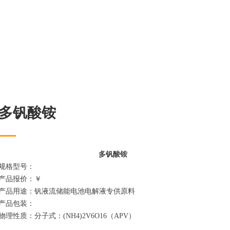
多钒酸铵
多钒酸铵
规格型号：
产品报价：￥
产品用途：钒液流储能电池电解液专供原料
产品包装：
物理性质：分子式：(NH4)2V6O16（APV）